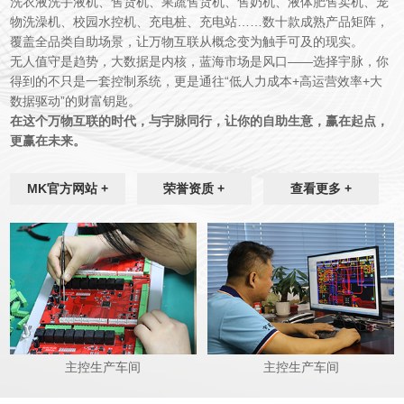
洗衣液洗手液机、售货机、果蔬售货机、售奶机、液体肥售卖机
、宠
物洗澡机、校园水控机、充电桩、充电站……数十款成熟产品矩阵，
覆盖全品类自助场景，让万物互联从概念变为触手可及的现实。
无人值守是趋势，大数据是内核，蓝海市场是风口
——选择宇脉，你
得到的不只是一套控制系统，更是通往“低人力成本
+
高运营效率
+
大
数据驱动”的财富钥匙。
在这个万物互联的时代，与宇脉同行，让你的自助生意，赢在起点，
更赢在未来。
MK官方网站 +
荣誉资质 +
查看更多 +
主控生产车间
主控生产车间