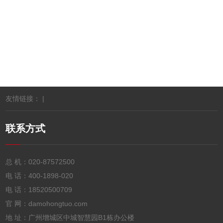
联网刷卡投币微信自助洗衣液机的前景怎么样？
广州宇脉电子自助液体售卖机有哪些型号
友情链接： |
联系方式
总 机：
020-87572500
电 话：
400-1898-020
电 话：
18520500709
企业荣誉
官 网：damohongtuo.com
地 址：广州增城区中城智慧园B1栋办公楼