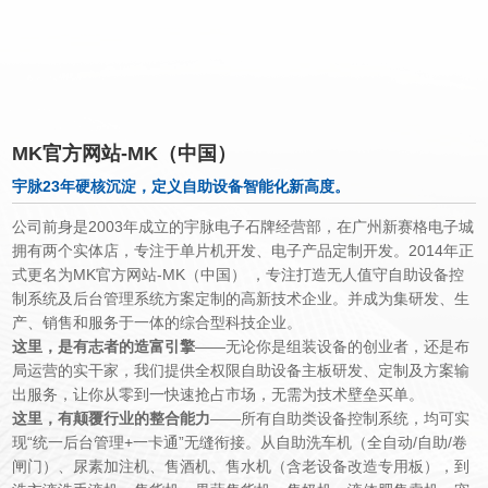
集研发，生产，销售和服务于一
MK官方网站-MK（中国）
宇脉23年硬核沉淀，定义自助设备智能化新高度。
公司前身是
2003
年成立的宇脉电子石牌经营部，在广州新赛格电子城
拥有两个实体店，专注于单片机开发、电子产品定制开发。
2014
年正
式更名为MK官方网站-MK（中国） ，专注打造无人值守自助设备
控
制系统及后台管理系统方案定制的高新技术企业。并成为集研发、生
产、销售和服务于一体的综合型科技企业。
这里，是有志者的造富引擎
——无论你是组装设备的创业者，还是布
局运营的实干家，我们提供全权限自助设备主板研发、定制及方案输
出服务，让你从零到一快速抢占市场，无需为技术壁垒买单。
这里，有颠覆行业的整合能力
——所有自助类设备控制系统，均可实
现“统一后台管理
+
一卡通”无缝衔接。从自助洗车机（全自动
/
自助
/
卷
闸门）、尿素加注机、售酒机、售水机（含老设备改造专用板），到