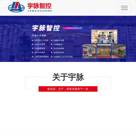
切
换
导
航
关于宇脉